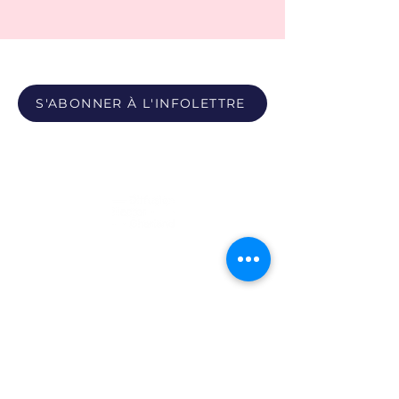
S'ABONNER À L'INFOLETTRE
Propulsé par
Photos du Pôle - Bobby León et Paula Youwakim
Site propulsé par Maison Verso
Politique de confidentialité
|
Politique sur les témoins