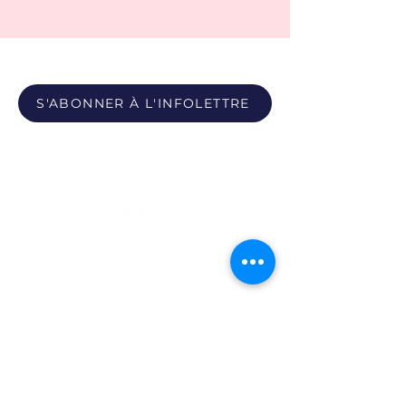
S'ABONNER À L'INFOLETTRE
Propulsé par
Photos du Pôle - Bobby León et Paula Youwakim
Site propulsé par Maison Verso
Politique de confidentialité
|
Politique sur les témoins