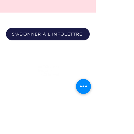
S'ABONNER À L'INFOLETTRE
Propulsé par
Photos du Pôle - Bobby León et Paula Youwakim
Site propulsé par Maison Verso
Politique de confidentialité
|
Politique sur les témoins