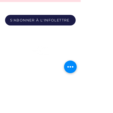
S'ABONNER À L'INFOLETTRE
Propulsé par
Photos du Pôle - Bobby León et Paula Youwakim
Site propulsé par Maison Verso
Politique de confidentialité
|
Politique sur les témoins