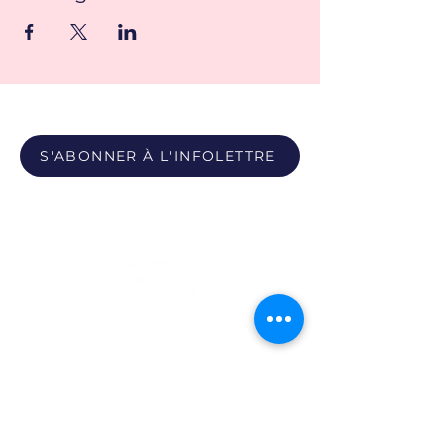
S'ABONNER À L'INFOLETTRE
Propulsé par
Photos du Pôle - Bobby León et Paula Youwakim
Site propulsé par Maison Verso
Politique de confidentialité
|
Politique sur les témoins