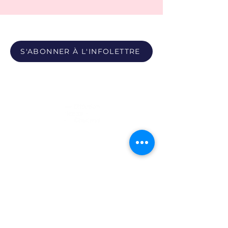
S'ABONNER À L'INFOLETTRE
Propulsé par
Photos du Pôle - Bobby León et Paula Youwakim
Site propulsé par Maison Verso
Politique de confidentialité
|
Politique sur les témoins