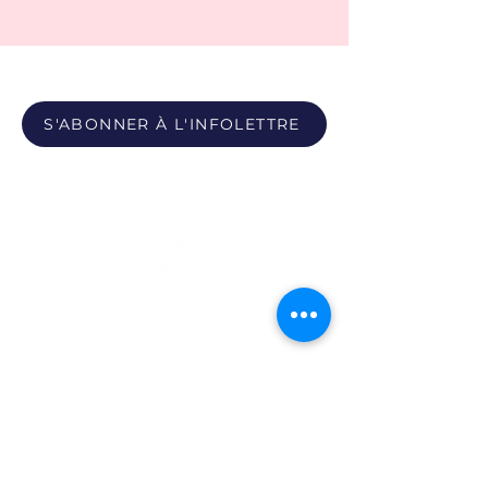
S'ABONNER À L'INFOLETTRE
Propulsé par
Photos du Pôle - Bobby León et Paula Youwakim
Site propulsé par Maison Verso
Politique de confidentialité
|
Politique sur les témoins