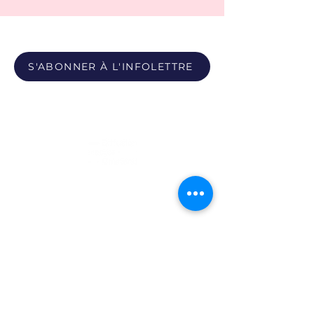
S'ABONNER À L'INFOLETTRE
Propulsé par
Photos du Pôle - Bobby León et Paula Youwakim
Site propulsé par Maison Verso
Politique de confidentialité
|
Politique sur les témoins